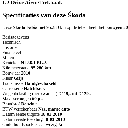
1.2 Drive Airco/Trekhaak
Specificaties van deze Škoda
Deze
Škoda Fabia
met 95.280 km op de teller, heeft het bouwjaar 20
Basisgegevens
Technisch
Historie
Financieel
Milieu
Kenteken
NL
86-LBL-5
Kilometerstand
95.280 km
Bouwjaar
2010
Kleur
Grijs
Transmissie
Handgeschakeld
Carrosserie
Hatchback
Wegenbelasting (per kwartaal)
€ 119,- tot € 129,-
Max. vermogen
60 pk
Brandstof
Benzine
BTW verrekenbaar
Nee, marge auto
Datum eerste uitgifte
18-03-2010
Datum eerste toelating
18-03-2010
Onderhoudsboekjes aanwezig
Ja