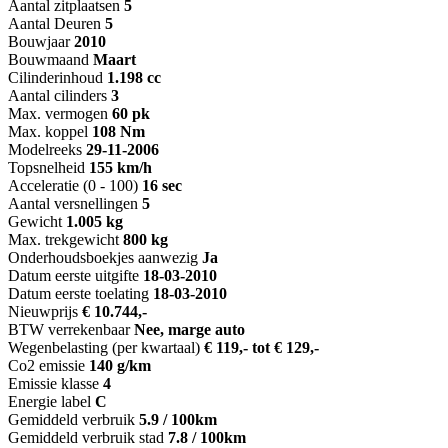
Aantal zitplaatsen
5
Aantal Deuren
5
Bouwjaar
2010
Bouwmaand
Maart
Cilinderinhoud
1.198 cc
Aantal cilinders
3
Max. vermogen
60 pk
Max. koppel
108 Nm
Modelreeks
29-11-2006
Topsnelheid
155 km/h
Acceleratie (0 - 100)
16 sec
Aantal versnellingen
5
Gewicht
1.005 kg
Max. trekgewicht
800 kg
Onderhoudsboekjes aanwezig
Ja
Datum eerste uitgifte
18-03-2010
Datum eerste toelating
18-03-2010
Nieuwprijs
€ 10.744,-
BTW verrekenbaar
Nee, marge auto
Wegenbelasting (per kwartaal)
€ 119,- tot € 129,-
Co2 emissie
140 g/km
Emissie klasse
4
Energie label
C
Gemiddeld verbruik
5.9 / 100km
Gemiddeld verbruik stad
7.8 / 100km