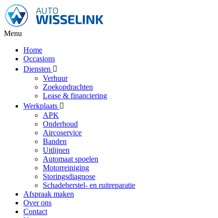
Menu
Home
Occasions
Diensten
Verhuur
Zoekopdrachten
Lease & financiering
Werkplaats
APK
Onderhoud
Aircoservice
Banden
Uitlijnen
Automaat spoelen
Motorreiniging
Storingsdiagnose
Schadeherstel- en ruitreparatie
Afspraak maken
Over ons
Contact