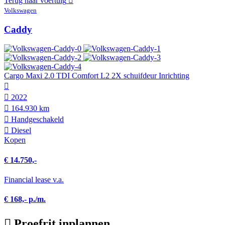
Terug naar voertuig
Volkswagen
Caddy
Cargo Maxi 2.0 TDI Comfort L2 2X schuifdeur Inrichting
2022
164.930 km
Hand­geschakeld
Diesel
Kopen
€ 14.750,-
Financial lease v.a.
€ 168,- p./m.
Proefrit inplannen