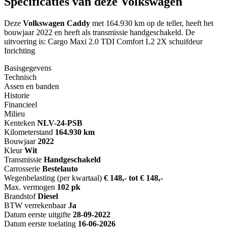
Specificaties van deze Volkswagen
Deze
Volkswagen Caddy
met 164.930 km op de teller, heeft het
bouwjaar 2022 en heeft als transmissie handgeschakeld. De
uitvoering is: Cargo Maxi 2.0 TDI Comfort L2 2X schuifdeur
Inrichting
Basisgegevens
Technisch
Assen en banden
Historie
Financieel
Milieu
Kenteken
NL
V-24-PSB
Kilometerstand
164.930 km
Bouwjaar
2022
Kleur
Wit
Transmissie
Handgeschakeld
Carrosserie
Bestelauto
Wegenbelasting (per kwartaal)
€ 148,- tot € 148,-
Max. vermogen
102 pk
Brandstof
Diesel
BTW verrekenbaar
Ja
Datum eerste uitgifte
28-09-2022
Datum eerste toelating
16-06-2026