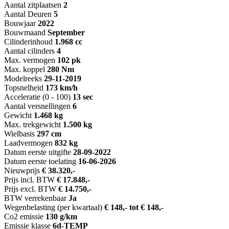
Aantal zitplaatsen
2
Aantal Deuren
5
Bouwjaar
2022
Bouwmaand
September
Cilinderinhoud
1.968 cc
Aantal cilinders
4
Max. vermogen
102 pk
Max. koppel
280 Nm
Modelreeks
29-11-2019
Topsnelheid
173 km/h
Acceleratie (0 - 100)
13 sec
Aantal versnellingen
6
Gewicht
1.468 kg
Max. trekgewicht
1.500 kg
Wielbasis
297 cm
Laadvermogen
832 kg
Datum eerste uitgifte
28-09-2022
Datum eerste toelating
16-06-2026
Nieuwprijs
€ 38.320,-
Prijs incl. BTW
€ 17.848,-
Prijs excl. BTW
€ 14.750,-
BTW verrekenbaar
Ja
Wegenbelasting (per kwartaal)
€ 148,- tot € 148,-
Co2 emissie
130 g/km
Emissie klasse
6d-TEMP