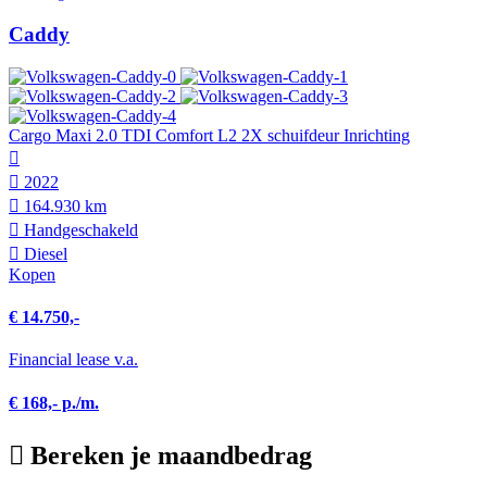
Caddy
Cargo Maxi 2.0 TDI Comfort L2 2X schuifdeur Inrichting
2022
164.930 km
Hand­geschakeld
Diesel
Kopen
€ 14.750,-
Financial lease v.a.
€ 168,- p./m.
Bereken je maandbedrag