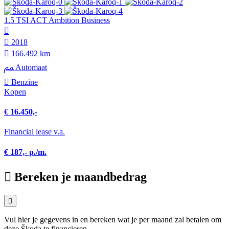
1.5 TSI ACT Ambition Business
2018
166.492 km
Automaat
Benzine
Kopen
€ 16.450,-
Financial lease v.a.
€ 187,- p./m.
Bereken je maandbedrag
Vul hier je gegevens in en bereken wat je per maand zal betalen om
deze Škoda te financieren