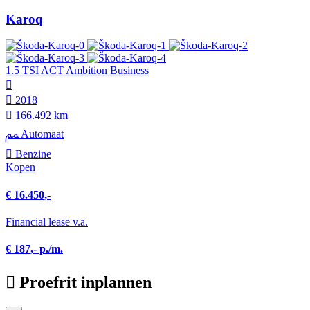
Karoq
1.5 TSI ACT Ambition Business
2018
166.492 km
Automaat
Benzine
Kopen
€ 16.450,-
Financial lease v.a.
€ 187,- p./m.
Proefrit inplannen