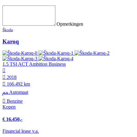
Opmerkingen
Škoda
Karoq
1.5 TSI ACT Ambition Business
2018
166.492 km
Automaat
Benzine
Kopen
€ 16.450,-
Financial lease v.a.