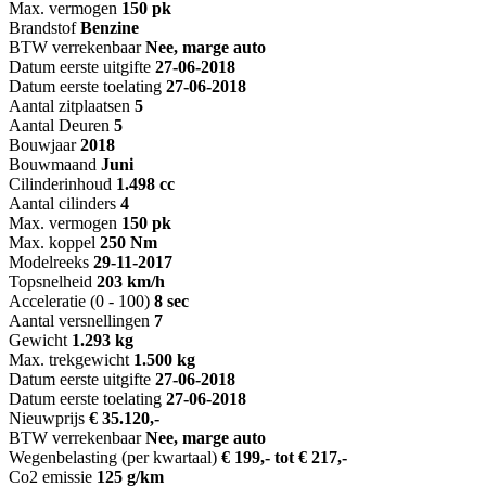
Max. vermogen
150 pk
Brandstof
Benzine
BTW verrekenbaar
Nee, marge auto
Datum eerste uitgifte
27-06-2018
Datum eerste toelating
27-06-2018
Aantal zitplaatsen
5
Aantal Deuren
5
Bouwjaar
2018
Bouwmaand
Juni
Cilinderinhoud
1.498 cc
Aantal cilinders
4
Max. vermogen
150 pk
Max. koppel
250 Nm
Modelreeks
29-11-2017
Topsnelheid
203 km/h
Acceleratie (0 - 100)
8 sec
Aantal versnellingen
7
Gewicht
1.293 kg
Max. trekgewicht
1.500 kg
Datum eerste uitgifte
27-06-2018
Datum eerste toelating
27-06-2018
Nieuwprijs
€ 35.120,-
BTW verrekenbaar
Nee, marge auto
Wegenbelasting (per kwartaal)
€ 199,- tot € 217,-
Co2 emissie
125 g/km