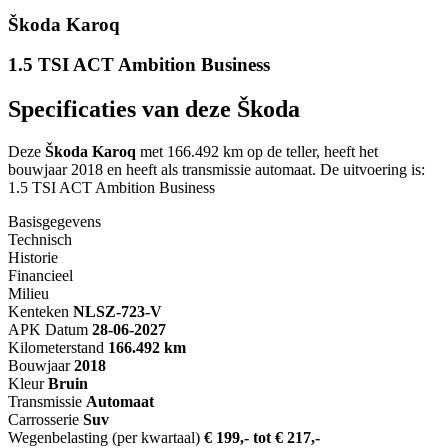
Škoda Karoq
1.5 TSI ACT Ambition Business
Specificaties van deze Škoda
Deze
Škoda Karoq
met 166.492 km op de teller, heeft het
bouwjaar 2018 en heeft als transmissie automaat. De uitvoering is:
1.5 TSI ACT Ambition Business
Basisgegevens
Technisch
Historie
Financieel
Milieu
Kenteken
NL
SZ-723-V
APK Datum
28-06-2027
Kilometerstand
166.492 km
Bouwjaar
2018
Kleur
Bruin
Transmissie
Automaat
Carrosserie
Suv
Wegenbelasting (per kwartaal)
€ 199,- tot € 217,-