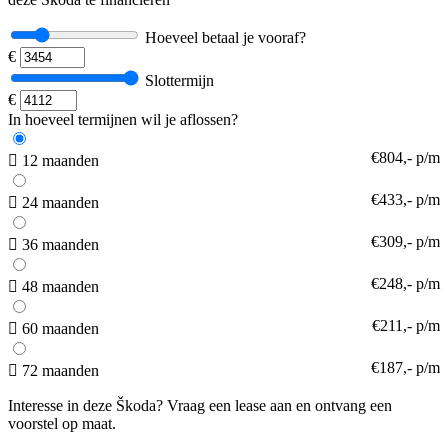
Hoeveel betaal je vooraf?
€
Slottermijn
€
In hoeveel termijnen wil je aflossen?
€804,- p/m
12 maanden
€433,- p/m
24 maanden
€309,- p/m
36 maanden
€248,- p/m
48 maanden
€211,- p/m
60 maanden
€187,- p/m
72 maanden
Interesse in deze Škoda? Vraag een lease aan en ontvang een
voorstel op maat.