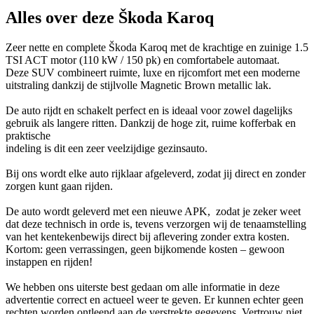
Alles over deze Škoda Karoq
Zeer nette en complete Škoda Karoq met de krachtige en zuinige 1.5
TSI ACT motor (110 kW / 150 pk) en comfortabele automaat.
Deze SUV combineert ruimte, luxe en rijcomfort met een moderne
uitstraling dankzij de stijlvolle Magnetic Brown metallic lak.
De auto rijdt en schakelt perfect en is ideaal voor zowel dagelijks
gebruik als langere ritten. Dankzij de hoge zit, ruime kofferbak en
praktische
indeling is dit een zeer veelzijdige gezinsauto.
Bij ons wordt elke auto rijklaar afgeleverd, zodat jij direct en zonder
zorgen kunt gaan rijden.
De auto wordt geleverd met een nieuwe APK, zodat je zeker weet
dat deze technisch in orde is, tevens verzorgen wij de tenaamstelling
van het kentekenbewijs direct bij aflevering zonder extra kosten.
Kortom: geen verrassingen, geen bijkomende kosten – gewoon
instappen en rijden!
We hebben ons uiterste best gedaan om alle informatie in deze
advertentie correct en actueel weer te geven. Er kunnen echter geen
rechten worden ontleend aan de verstrekte gegevens. Vertrouw niet