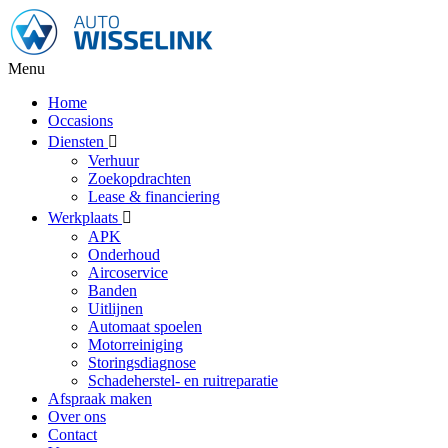
Menu
Home
Occasions
Diensten
Verhuur
Zoekopdrachten
Lease & financiering
Werkplaats
APK
Onderhoud
Aircoservice
Banden
Uitlijnen
Automaat spoelen
Motorreiniging
Storingsdiagnose
Schadeherstel- en ruitreparatie
Afspraak maken
Over ons
Contact