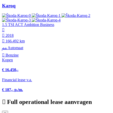
Karoq
1.5 TSI ACT Ambition Business
2018
166.492 km
Automaat
Benzine
Kopen
€ 16.450,-
Financial lease v.a.
€ 187,- p./m.
Full operational lease aanvragen